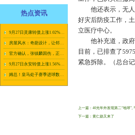
他还表示，无人陪伴
热点资讯
好灾后防疫工作，土
立医疗中心。
9月27日灵康转债上涨1.02%，转股溢价率80.75%
他补充道，政府相
房屋风水：奇葩设计，让邻居如何想？
目前，已排查了597
官方确认，张镇麟因伤，正式退出男篮集训_进行_命中率_投篮
紧急拆除。（总台记
9月27日永安转债上涨1.56%，转股溢价率49.2%
姆总！皇马处子赛季进球数排行：姆巴佩37球并列最多，C罗33球第3
上一篇：
40光年外发现第二“地球”,
下一篇：
黄仁勋又来了