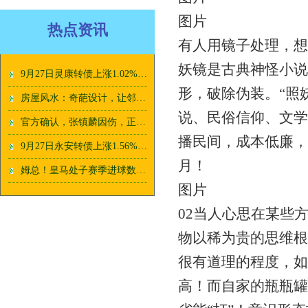
图片
热点资讯
有人用镜子处理，想
妖镜是古典神怪小说
9月27日灵康转债上涨1.02%，转股溢价率80.75%
形，破除伪装。“照
房屋风水：奇葩设计，让邻居如何想？
说、民俗信仰、文学
官方确认，张镇麟因伤，正式退出男篮集训_进行_命中率_投篮
播民间，成本低廉，
9月27日永安转债上涨1.56%，转股溢价率49.2%
月！
姆总！皇马处子赛季进球数排行：姆巴佩37球并列最多，C罗33球第3
图片
02当人心思在某些
物以稀为贵的思维根
很有道理的程度，如
高！而自家的瓶瓶罐