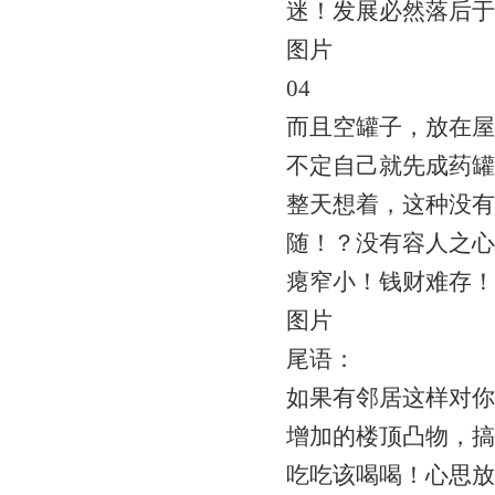
迷！发展必然落后于
图片
04
而且空罐子，放在屋
不定自己就先成药罐
整天想着，这种没有
随！？没有容人之心
瘪窄小！钱财难存！
图片
尾语：
如果有邻居这样对你
增加的楼顶凸物，搞
吃吃该喝喝！心思放